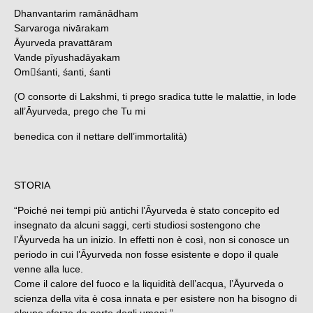
Dhanvantarim ramānādham
Sarvaroga nivārakam
Āyurveda pravattāram
Vande pīyushadāyakam
Omśanti, śanti, śanti
(O consorte di Lakshmi, ti prego sradica tutte le malattie, in lode
all’Āyurveda, prego che Tu mi
benedica con il nettare dell’immortalità)
STORIA
“Poiché nei tempi più antichi l’Ᾱyurveda è stato concepito ed
insegnato da alcuni saggi, certi studiosi sostengono che
l’Ᾱyurveda ha un inizio. In effetti non è così, non si conosce un
periodo in cui l’Ᾱyurveda non fosse esistente e dopo il quale
venne alla luce.
Come il calore del fuoco e la liquidità dell’acqua, l’Ᾱyurveda o
scienza della vita è cosa innata e per esistere non ha bisogno di
alcuno sforzo da parte degli umani.”