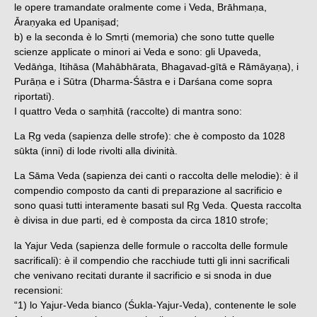
le opere tramandate oralmente come i Veda, Brāhmaṇa,
Āraṇyaka ed Upaniṣad;
b) e la seconda è lo Smṛti (memoria) che sono tutte quelle
scienze applicate o minori ai Veda e sono: gli Upaveda,
Vedāṅga, Itihāsa (Mahābhārata, Bhagavad-gītā e Rāmāyaṇa), i
Purāṇa e i Sūtra (Dharma-Śāstra e i Darśana come sopra
riportati).
I quattro Veda o saṃhitā (raccolte) di mantra sono:
La Ṛg veda (sapienza delle strofe): che è composto da 1028
sūkta (inni) di lode rivolti alla divinità.
La Sāma Veda (sapienza dei canti o raccolta delle melodie): è il
compendio composto da canti di preparazione al sacrificio e
sono quasi tutti interamente basati sul Ṛg Veda. Questa raccolta
è divisa in due parti, ed è composta da circa 1810 strofe;
la Yajur Veda (sapienza delle formule o raccolta delle formule
sacrificali): è il compendio che racchiude tutti gli inni sacrificali
che venivano recitati durante il sacrificio e si snoda in due
recensioni:
“1) lo Yajur-Veda bianco (Śukla-Yajur-Veda), contenente le sole