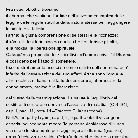
Fra i suoi obiettivi troviamo:
il dharma: che sostiene l’ordine dell’universo ed implica delle
leggi e delle regole stabilite dalla natura stessa per raggiungere
la salute e la felicità;
l’artha: la giusta comprensione di sé stessi e le ricchezze;
il kāma: il desiderio sincero quello che non ferisce gli altri;
e la mokṣa: la liberazione spirituale.
Cakrapāṇi a proposito dei 4 obiettivi dell’uomo scrive: “il Dharma
è così detto per il fatto di sostenere.
Esso è strettamente associato con lo spirito della persona ed è
inferito dall’osservazione dei suo effetti. Artha sono l’oro e le
altre ricchezze, kāma è il fatto di desiderare, abbracciare la
donna amata, mokṣa è la liberazione
dal flusso della trasmigrazione. La salute è l’equilibrio dei
costituenti corporei e deriva dall’assenza di malattia” (C.S. Sūt,
cap. I, pag. 11, nota 14 –Tradotto E. Iannaccone).
Nell’Aṣṭāñga Hṛdayam, cap. I, 2, i quattro obiettivi vengono
descritti nel seguente modo: “la persona desiderosa di lunga
vita che è lo strumento per raggiungere il dharma (giustizia),
artha (ricchezza) e sukha (felicità) dovrebbe riporre la massima