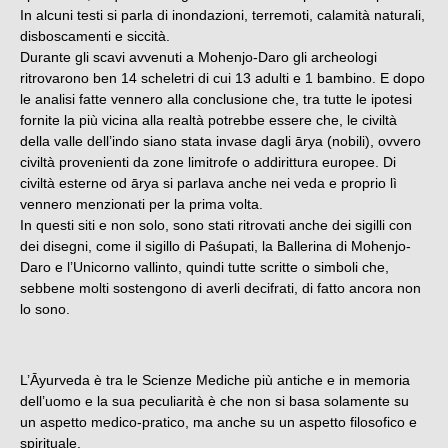
In alcuni testi si parla di inondazioni, terremoti, calamità naturali,
disboscamenti e siccità.
Durante gli scavi avvenuti a Mohenjo-Daro gli archeologi
ritrovarono ben 14 scheletri di cui 13 adulti e 1 bambino. E dopo
le analisi fatte vennero alla conclusione che, tra tutte le ipotesi
fornite la più vicina alla realtà potrebbe essere che, le civiltà
della valle dell’indo siano stata invase dagli ārya (nobili), ovvero
civiltà provenienti da zone limitrofe o addirittura europee. Di
civiltà esterne od ārya si parlava anche nei veda e proprio lì
vennero menzionati per la prima volta.
In questi siti e non solo, sono stati ritrovati anche dei sigilli con
dei disegni, come il sigillo di Paśupati, la Ballerina di Mohenjo-
Daro e l’Unicorno vallinto, quindi tutte scritte o simboli che,
sebbene molti sostengono di averli decifrati, di fatto ancora non
lo sono.
L’Āyurveda è tra le Scienze Mediche più antiche e in memoria
dell’uomo e la sua peculiarità è che non si basa solamente su
un aspetto medico-pratico, ma anche su un aspetto filosofico e
spirituale.