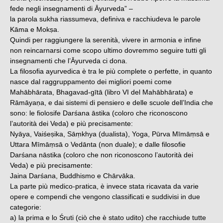
fede negli insegnamenti di Āyurveda” –
la parola sukha riassumeva, definiva e racchiudeva le parole
Kāma e Mokṣa.
Quindi per raggiungere la serenità, vivere in armonia e infine
non reincarnarsi come scopo ultimo dovremmo seguire tutti gli
insegnamenti che l’Āyurveda ci dona.
La filosofia ayurvedica è tra le più complete o perfette, in quanto
nasce dal raggruppamento dei migliori poemi come
Mahābhārata, Bhagavad-gītā (libro VI del Mahābhārata) e
Rāmāyaṇa, e dai sistemi di pensiero e delle scuole dell’India che
sono: le fiolosife Darśana āstika (coloro che riconoscono
l’autorità dei Veda) e più precisamente:
Nyāya, Vaiśeṣika, Sāṃkhya (dualista), Yoga, Pūrva Mīmāṃsā e
Uttara Mīmāṃsā o Vedānta (non duale); e dalle filosofie
Darśana nāstika (coloro che non riconoscono l’autorità dei
Veda) e più precisamente:
Jaina Darśana, Buddhismo e Chārvāka.
La parte più medico-pratica, è invece stata ricavata da varie
opere e compendi che vengono classificati e suddivisi in due
categorie:
a) la prima e lo Śruti (ciò che è stato udito) che racchiude tutte