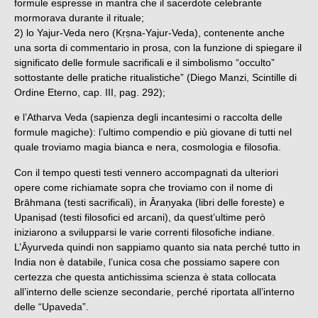
formule espresse in mantra che il sacerdote celebrante
mormorava durante il rituale;
2) lo Yajur-Veda nero (Kṛṣna-Yajur-Veda), contenente anche
una sorta di commentario in prosa, con la funzione di spiegare il
significato delle formule sacrificali e il simbolismo “occulto”
sottostante delle pratiche ritualistiche” (Diego Manzi, Scintille di
Ordine Eterno, cap. III, pag. 292);
e l’Atharva Veda (sapienza degli incantesimi o raccolta delle
formule magiche): l’ultimo compendio e più giovane di tutti nel
quale troviamo magia bianca e nera, cosmologia e filosofia.
Con il tempo questi testi vennero accompagnati da ulteriori
opere come richiamate sopra che troviamo con il nome di
Brāhmana (testi sacrificali), in Āraṇyaka (libri delle foreste) e
Upaniṣad (testi filosofici ed arcani), da quest’ultime però
iniziarono a svilupparsi le varie correnti filosofiche indiane.
L’Āyurveda quindi non sappiamo quanto sia nata perché tutto in
India non è databile, l’unica cosa che possiamo sapere con
certezza che questa antichissima scienza è stata collocata
all’interno delle scienze secondarie, perché riportata all’interno
delle “Upaveda”.