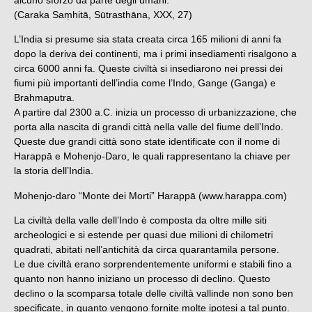
(Caraka Saṃhitā, Sūtrasthāna, XXX, 27)
L’India si presume sia stata creata circa 165 milioni di anni fa
dopo la deriva dei continenti, ma i primi insediamenti risalgono a
circa 6000 anni fa. Queste civiltà si insediarono nei pressi dei
fiumi più importanti dell’india come l’Indo, Gange (Ganga) e
Brahmaputra.
A partire dal 2300 a.C. inizia un processo di urbanizzazione, che
porta alla nascita di grandi città nella valle del fiume dell’Indo.
Queste due grandi città sono state identificate con il nome di
Harappā e Mohenjo-Daro, le quali rappresentano la chiave per
la storia dell’India.
Mohenjo-daro “Monte dei Morti” Harappā (www.harappa.com)
La civiltà della valle dell’Indo è composta da oltre mille siti
archeologici e si estende per quasi due milioni di chilometri
quadrati, abitati nell’antichità da circa quarantamila persone.
Le due civiltà erano sorprendentemente uniformi e stabili fino a
quanto non hanno iniziano un processo di declino. Questo
declino o la scomparsa totale delle civiltà vallinde non sono ben
specificate, in quanto vengono fornite molte ipotesi a tal punto.