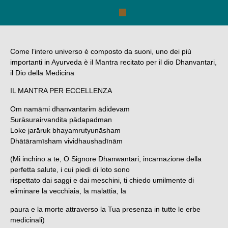
Come l’intero universo è composto da suoni, uno dei più
importanti in Ayurveda è il Mantra recitato per il dio Dhanvantari,
il Dio della Medicina
IL MANTRA PER ECCELLENZA
Om namāmi dhanvantarim ādidevam
Surāsurairvandita pādapadman
Loke jarāruk bhayamrutyunāsham
Dhātāramīsham vividhaushadīnām
(Mi inchino a te, O Signore Dhanwantari, incarnazione della
perfetta salute, i cui piedi di loto sono
rispettato dai saggi e dai meschini, ti chiedo umilmente di
eliminare la vecchiaia, la malattia, la
paura e la morte attraverso la Tua presenza in tutte le erbe
medicinali)