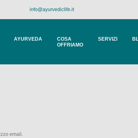
info@ayurvediclife.it
AYURVEDA
COSA
SERVIZI
B
OFFRIAMO
izzo email.