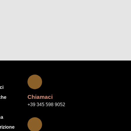
ci
Chiamaci
che
+39 345 598 9052
na
rizione