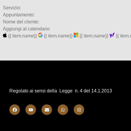
Servizio:
Appuntamento:
Nome del cliente:
Aggiungi al calendario
{{ item.name}}
{{ item.name}}
{{ item.name}}
{{ item
Regolato ai sensi della Legge n. 4 del 14.1.2013