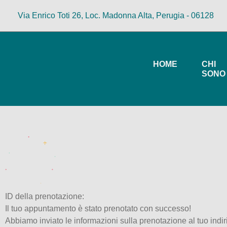
Via Enrico Toti 26, Loc. Madonna Alta, Perugia - 06128
HOME
CHI
SONO
ID della prenotazione:
Il tuo appuntamento è stato prenotato con successo!
Abbiamo inviato le informazioni sulla prenotazione al tuo indir