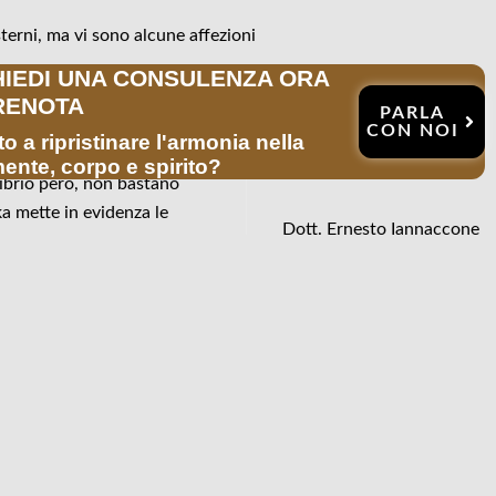
sterni, ma vi sono alcune affezioni
HIEDI UNA CONSULENZA ORA
ondamenti di medicina ayurvedica).
RENOTA
PARLA
CON NOI
o a ripristinare l'armonia nella
ente, corpo e spirito?
ibrio però, non bastano
a mette in evidenza le
Dott. Ernesto Iannaccone
 e per il non aggravamento
Medico Specialista in medic
miere o terapista
Laureto in Medicina presso l
tamento. Se dotati di buone
Per la parte Ayurvedica si è
presso svariate istituzioni o
Svolge la sua attività medic
email:
ernestoiannaccone@