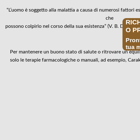
“L’uomo è soggetto alla malattia a causa di numerosi fattori e
che
RIC
possono colpirlo nel corso della sua esistenza” (V. B. Dash, F
O P
Pront
tua m
Per mantenere un buono stato di salute o ritrovare un equil
solo le terapie farmacologiche o manuali, ad esempio, Carak
figure fondamentali che sono alla base per il mantenimento
della malattia e, li riassume in questo modo:
“Il medico (vaidya), le sostanze medicinali (dravyāṇy), l’infer
(upasthātā) ed il malato (Rogī) sono le quattro basi del trat
qualità essi sono la causa della guarigione della malattia”
Caraka Saṃhitā, Sūtrasthāna, cap. IX, 3